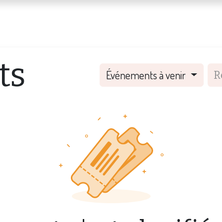
jour
Notre équipe éducative
La vie de la maison
Condit
ts
Événements à venir